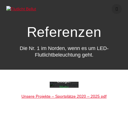
Skip
to
content
Referenzen
Mit dem
Laden der
Karte
Die Nr. 1 im Norden, wenn es um LED-
akzeptiere
Flutlichtbeleuchtung geht.
n Sie die
Datenschut
zerklärung
von
Google.
Mehr
erfahren
Unsere Projekte – Sportplätze 2020 – 2025 pdf
Karte
laden
Google