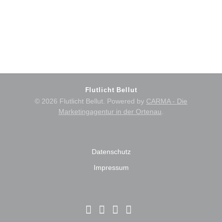
Maps immer
entsperren
Flutlicht Bellut
© 2026 Flutlicht Bellut. Powered by
CARMA - Die
Marketingagentur in der Ortenau
.
Datenschutz
Impressum